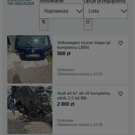
ZNALEŹLIŚMY
Sortowanie
Opcje przeglądania
780 OGŁOSZEŃ
Volkswagen touran klapa tyl
kompletna LB5N
500 zł
Dzikowiec
Odświeżono dzisiaj o 19:30
Audi a4 b7 a6 c6 kompletny
silnik 2.0 tdi Blb
2 800 zł
Dzikowiec
Odświeżono dzisiaj o 19:28