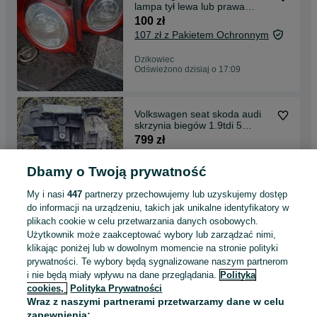
lampa tył lewa lub prawa
kompletna oryginał
100 zł
107 zł z Pakietem Ochronnym
Dzikowiec
Odświeżono dzisiaj o 17:09
Volkswagen seat skoda audi
skrzynia biegów 1.9tdi 5
biegowa GQQ
799 zł
Dbamy o Twoją prywatność
Dzikowiec
Odświeżono dzisiaj o 17:04
My i nasi
447
partnerzy przechowujemy lub uzyskujemy dostęp
do informacji na urządzeniu, takich jak unikalne identyfikatory w
plikach cookie w celu przetwarzania danych osobowych.
Volkswagen Audi seat skoda
Użytkownik może zaakceptować wybory lub zarządzać nimi,
alternator Valeo 180A 026L
klikając poniżej lub w dowolnym momencie na stronie polityki
150 zł
prywatności. Te wybory będą sygnalizowane naszym partnerom
i nie będą miały wpływu na dane przeglądania.
Polityka
cookies,
Polityka Prywatności
Dzikowiec
Wraz z naszymi partnerami przetwarzamy dane w celu
Odświeżono dzisiaj o 16:02
zapewnienia: