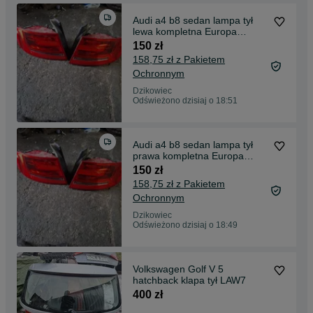
Audi a4 b8 sedan lampa tył
lewa kompletna Europa
oryginał
150 zł
158,75 zł z Pakietem
Ochronnym
Dzikowiec
Odświeżono dzisiaj o 18:51
Audi a4 b8 sedan lampa tył
prawa kompletna Europa
oryginał
150 zł
158,75 zł z Pakietem
Ochronnym
Dzikowiec
Odświeżono dzisiaj o 18:49
Volkswagen Golf V 5
hatchback klapa tył LAW7
400 zł