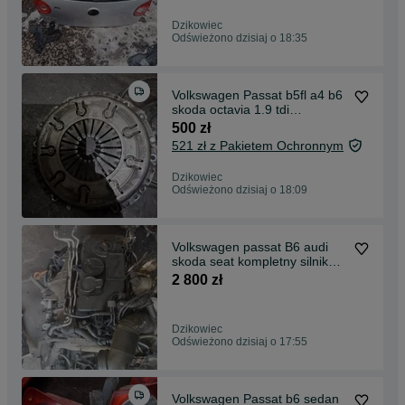
Dzikowiec
Odświeżono dzisiaj o 18:35
Volkswagen Passat b5fl a4 b6
skoda octavia 1.9 tdi
kompletne sprzęgło
500 zł
521 zł z Pakietem Ochronnym
Dzikowiec
Odświeżono dzisiaj o 18:09
Volkswagen passat B6 audi
skoda seat kompletny silnik
2.0 BMR
2 800 zł
Dzikowiec
Odświeżono dzisiaj o 17:55
Volkswagen Passat b6 sedan